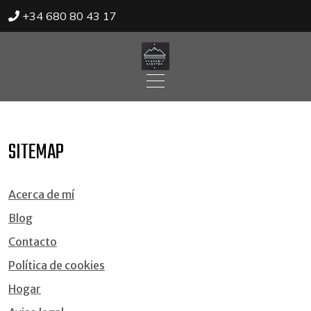
+34 680 80 43 17
Skip
to
content
SITEMAP
Acerca de mí
Blog
Contacto
Política de cookies
Hogar