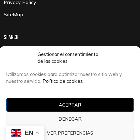
Privacy Policy
SiteMap
SEARCH
Search
Gestionar el consentimiento
for:
de las cookies
Utilizamos cookies para optimizar nuestro sitio web y
nuestro servicio.
Política de cookies
Sitio web Desarrollado y Mantenido por
Xpandex
FINANCIADO POR LA UNIÓN EUROPEA CON EL
ACEPTAR
PROGRAMA KIT DIGITAL POR LOS FONDOS NEXT
GENERATION (EU) DEL MECANISMO DE
DENEGAR
RECUPERACIÓN Y RESILENCIA
EN
VER PREFERENCIAS